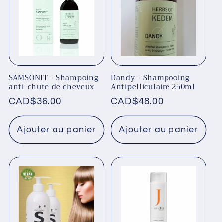
c
t
i
o
SAMSONIT - Shampoing
Dandy - Shampooing
n
anti-chute de cheveux
Antipelliculaire 250ml
Prix
CAD$36.00
Prix
CAD$48.00
:
habituel
habituel
Ajouter au panier
Ajouter au panier