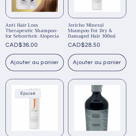
Anti Hair Loss
Jericho Mineral
Therapeutic Shampoo-
Shampoo For Dry &
for Seborrheic Alopecia
Damaged Hair 300ml
Prix
CAD$36.00
Prix
CAD$28.50
habituel
habituel
Ajouter au panier
Ajouter au panier
Épuisé