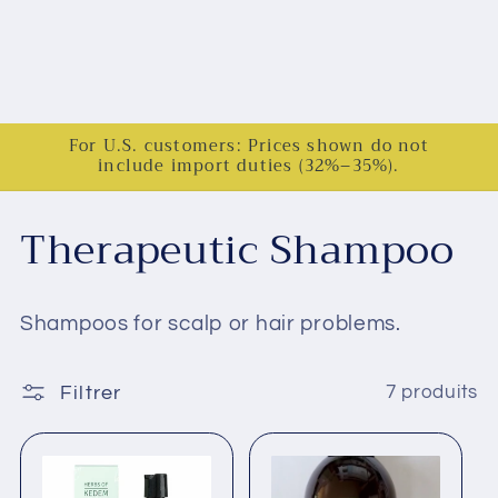
For U.S. customers: Prices shown do not
include import duties (32%–35%).
C
Therapeutic Shampoo
o
Shampoos for scalp or hair problems.
l
l
Filtrer
7 produits
e