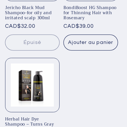
Jericho Black Mud
BondiBoost HG Shampoo
Shampoo-for oily and
for Thinning Hair with
irritated scalp 300ml
Rosemary
Prix
CAD$32.00
Prix
CAD$39.00
habituel
habituel
Épuisé
Ajouter au panier
Herbal Hair Dye
Shampoo – Turns Gray